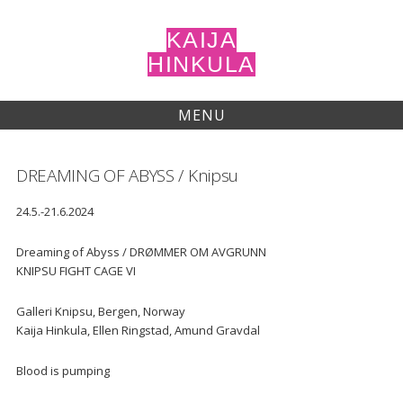
Skip
to
KAIJA
content
HINKULA
MENU
DREAMING OF ABYSS / Knipsu
24.5.-21.6.2024
Dreaming of Abyss / DRØMMER OM AVGRUNN
KNIPSU FIGHT CAGE VI
Galleri Knipsu, Bergen, Norway
Kaija Hinkula, Ellen Ringstad, Amund Gravdal
Blood is pumping