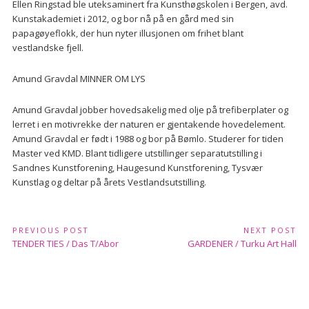
Ellen Ringstad ble uteksaminert fra Kunsthøgskolen i Bergen, avd.
Kunstakademiet i 2012, og bor nå på en gård med sin
papagøyeflokk, der hun nyter illusjonen om frihet blant
vestlandske fjell.
Amund Gravdal MINNER OM LYS
Amund Gravdal jobber hovedsakelig med olje på trefiberplater og
lerret i en motivrekke der naturen er gjentakende hovedelement.
Amund Gravdal er født i 1988 og bor på Bømlo. Studerer for tiden
Master ved KMD. Blant tidligere utstillinger separatutstilling i
Sandnes Kunstforening, Haugesund Kunstforening, Tysvær
Kunstlag og deltar på årets Vestlandsutstilling.
Post
PREVIOUS POST
NEXT POST
navigation
Previous
Next
TENDER TIES / Das T/Abor
GARDENER / Turku Art Hall
Post:
Post: