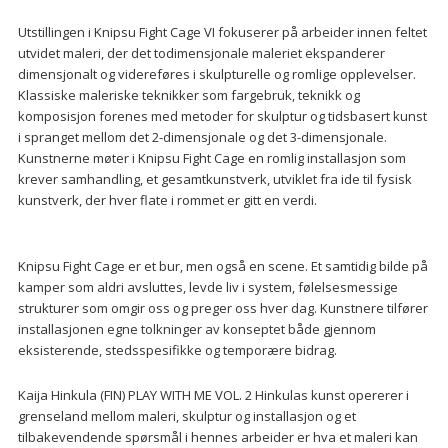
Utstillingen i Knipsu Fight Cage VI fokuserer på arbeider innen feltet
utvidet maleri, der det todimensjonale maleriet ekspanderer
dimensjonalt og videreføres i skulpturelle og romlige opplevelser.
Klassiske maleriske teknikker som fargebruk, teknikk og
komposisjon forenes med metoder for skulptur og tidsbasert kunst
i spranget mellom det 2-dimensjonale og det 3-dimensjonale.
Kunstnerne møter i Knipsu Fight Cage en romlig installasjon som
krever samhandling, et gesamtkunstverk, utviklet fra ide til fysisk
kunstverk, der hver flate i rommet er gitt en verdi.
Knipsu Fight Cage er et bur, men også en scene. Et samtidig bilde på
kamper som aldri avsluttes, levde liv i system, følelsesmessige
strukturer som omgir oss og preger oss hver dag. Kunstnere tilfører
installasjonen egne tolkninger av konseptet både gjennom
eksisterende, stedsspesifikke og temporære bidrag.
Kaija Hinkula (FIN) PLAY WITH ME VOL. 2 Hinkulas kunst opererer i
grenseland mellom maleri, skulptur og installasjon og et
tilbakevendende spørsmål i hennes arbeider er hva et maleri kan