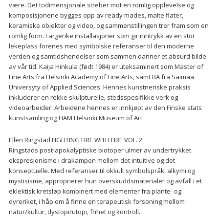
være. Det todimensjonale streber mot en romlig opplevelse og
komposisjonene bygges opp av ready mades, malte flater,
keramiske objekter og video, og sammenstillingen trer fram som en
romlig form. Fargerike installasjoner som gir inntrykk av en stor
lekeplass forenes med symbolske referanser til den moderne
verden og samtidshendelser som sammen danner et absurd bilde
av vår tid. Kaija Hinkula (født 1984) er uteksaminert som Master of
Fine Arts fra Helsinki Academy of Fine Arts, samt BA fra Saimaa
Universyty of Applied Sciences. Hennes kunstneriske praksis
inkluderer en rekke skulpturelle, stedsspesifikke verk og
videoarbeider. Arbeidene hennes er innkjøpt av den Finske stats
kunstsamling og HAM Helsinki Museum of Art
Ellen Ringstad FIGHTING FIRE WITH FIRE VOL. 2.
Ringstads post-apokalyptiske biotoper ulmer av undertrykket
ekspresjonisme i drakampen mellom det intuitive og det
konseptuelle. Med referanser til okkult symbolspråk, alkymi og
mystisisme, approprierer hun overskuddsmaterialer og avfall i et
eklektisk kretsløp kombinert med elementer fra plante- og
dyreriket, i håp om å finne en terapeutisk forsoning mellom
natur/kultur, dystopi/utopi, frihet og kontroll.